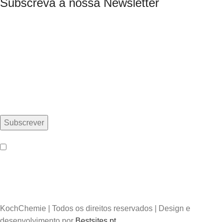
Subscreva a nossa Newsletter
Email*
Nome
Eu aceito a
Política de Privacidade
Política de Privacidade
|
Política de Cookies
|
Termos e
Condições
|
Centro de Arbitragem
|
Livro de Reclamações
KochChemie | Todos os direitos reservados | Design e
desenvolvimento por
Bestsites.pt