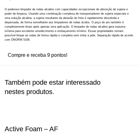
O poderoso limpador de rodas alcalino com capacidades excepcionais de absorção de sujeira e
poder de limpeza. Usando uma combinação complexa de transportadores de sujeira especiais e
uma solução alcalina, a sujeira resultante da abrasão do freio é rapidamente dissolvida e
dispersada, de forma semelhante aos limpadores de rodas ácidos. O poço do aro também é
completamente limpo após apenas uma aplicação. O limpador de rodas alcalino gera espuma
mínima para excelente umedecimento e embaçamento mínimo. Essas propriedades tornam
possível limpar as rodas de forma rápida e completa sem irritar a pele. Separação rápida de acordo
com ÖNORM 5106.
Compre e receba 9 pontos!
Também pode estar interessado
nestes produtos.
Active Foam – AF