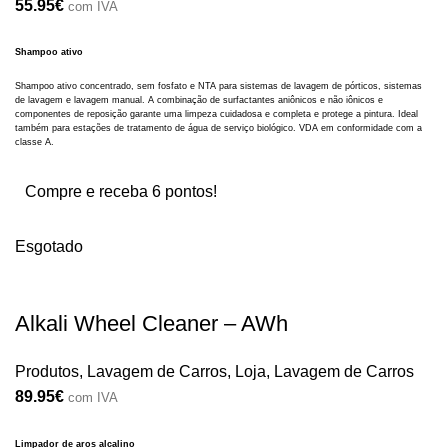
55.95
€
com IVA
Shampoo ativo
Shampoo ativo concentrado, sem fosfato e NTA para sistemas de lavagem de pórticos, sistemas
de lavagem e lavagem manual. A combinação de surfactantes aniônicos e não iônicos e
componentes de reposição garante uma limpeza cuidadosa e completa e protege a pintura. Ideal
também para estações de tratamento de água de serviço biológico. VDA em conformidade com a
classe A.
Compre e receba 6 pontos!
Esgotado
Alkali Wheel Cleaner – AWh
Produtos
,
Lavagem de Carros
,
Loja
,
Lavagem de Carros
89.95
€
com IVA
Limpador de aros alcalino