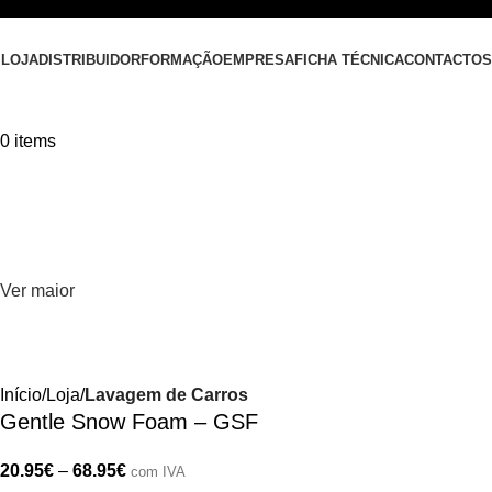
ENVIOS GRATUITOS EM ENCOMENDAS ACIMA DE 60€
LOJA
DISTRIBUIDOR
FORMAÇÃO
EMPRESA
FICHA TÉCNICA
CONTACTOS
0
items
Ver maior
Início
Loja
Lavagem de Carros
Gentle Snow Foam – GSF
20.95
€
–
68.95
€
com IVA