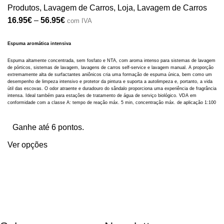
Produtos
,
Lavagem de Carros
,
Loja
,
Lavagem de Carros
16.95
€
–
56.95
€
com IVA
Espuma aromática intensiva
Espuma altamente concentrada, sem fosfato e NTA, com aroma intenso para sistemas de lavagem
de pórticos, sistemas de lavagem, lavagens de carros self-service e lavagem manual. A proporção
extremamente alta de surfactantes aniônicos cria uma formação de espuma única, bem como um
desempenho de limpeza intensivo e protetor da pintura e suporta a autolimpeza e, portanto, a vida
útil das escovas. O odor atraente e duradouro do sândalo proporciona uma experiência de fragrância
intensa. Ideal também para estações de tratamento de água de serviço biológico. VDA em
conformidade com a classe A: tempo de reação máx. 5 min, concentração máx. de aplicação 1:100
Ganhe até 6 pontos.
Ver opções