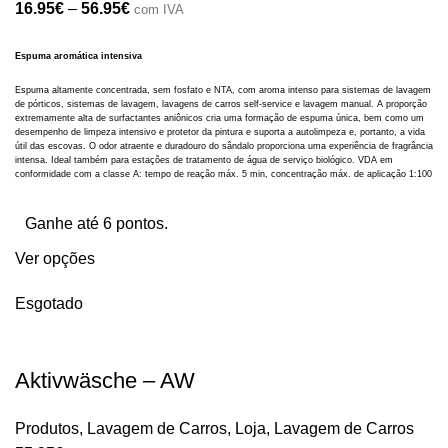
16.95
€
–
56.95
€
com IVA
Espuma aromática intensiva
Espuma altamente concentrada, sem fosfato e NTA, com aroma intenso para sistemas de lavagem
de pórticos, sistemas de lavagem, lavagens de carros self-service e lavagem manual. A proporção
extremamente alta de surfactantes aniônicos cria uma formação de espuma única, bem como um
desempenho de limpeza intensivo e protetor da pintura e suporta a autolimpeza e, portanto, a vida
útil das escovas. O odor atraente e duradouro do sândalo proporciona uma experiência de fragrância
intensa. Ideal também para estações de tratamento de água de serviço biológico. VDA em
conformidade com a classe A: tempo de reação máx. 5 min, concentração máx. de aplicação 1:100
Ganhe até 6 pontos.
Ver opções
Esgotado
Aktivwäsche – AW
Produtos
,
Lavagem de Carros
,
Loja
,
Lavagem de Carros