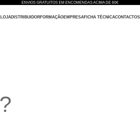
ENVIOS GRATUITOS EM ENCOMENDAS ACIMA DE 60€
LOJA
DISTRIBUIDOR
FORMAÇÃO
EMPRESA
FICHA TÉCNICA
CONTACTOS
?