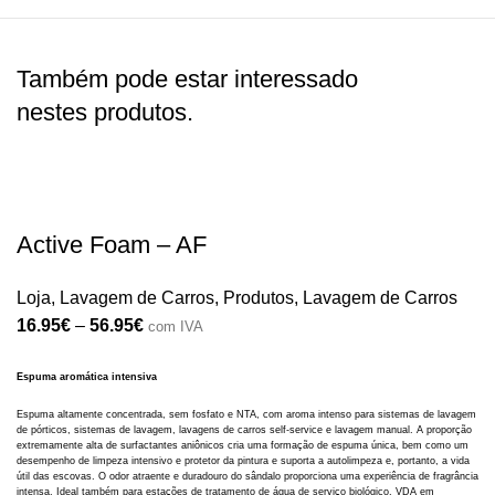
Também pode estar interessado
nestes produtos.
Active Foam – AF
Loja
,
Lavagem de Carros
,
Produtos
,
Lavagem de Carros
16.95
€
–
56.95
€
com IVA
Espuma aromática intensiva
Espuma altamente concentrada, sem fosfato e NTA, com aroma intenso para sistemas de lavagem
de pórticos, sistemas de lavagem, lavagens de carros self-service e lavagem manual. A proporção
extremamente alta de surfactantes aniônicos cria uma formação de espuma única, bem como um
desempenho de limpeza intensivo e protetor da pintura e suporta a autolimpeza e, portanto, a vida
útil das escovas. O odor atraente e duradouro do sândalo proporciona uma experiência de fragrância
intensa. Ideal também para estações de tratamento de água de serviço biológico. VDA em