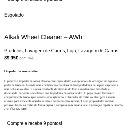
Esgotado
Alkali Wheel Cleaner – AWh
Produtos
,
Lavagem de Carros
,
Loja
,
Lavagem de Carros
89.95
€
com IVA
Limpador de aros alcalino
O poderoso limpador de rodas alcalino com capacidades excepcionais de absorção de sujeira e
poder de limpeza. Usando uma combinação complexa de transportadores de sujeira especiais e
uma solução alcalina, a sujeira resultante da abrasão do freio é rapidamente dissolvida e
dispersada, de forma semelhante aos limpadores de rodas ácidos. O poço do aro também é
completamente limpo após apenas uma aplicação. O limpador de rodas alcalino gera espuma
mínima para excelente umedecimento e embaçamento mínimo. Essas propriedades tornam
possível limpar as rodas de forma rápida e completa sem irritar a pele. Separação rápida de acordo
com ÖNORM 5106.
Compre e receba 9 pontos!