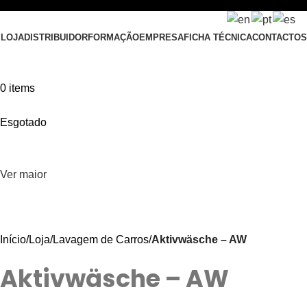
ENVIOS GRATUITOS EM ENCOMENDAS ACIMA DE 60€
LOJA
DISTRIBUIDOR
FORMAÇÃO
EMPRESA
FICHA TÉCNICA
CONTACTOS
0
items
Esgotado
Ver maior
Início
Loja
Lavagem de Carros
Aktivwäsche – AW
Aktivwäsche – AW