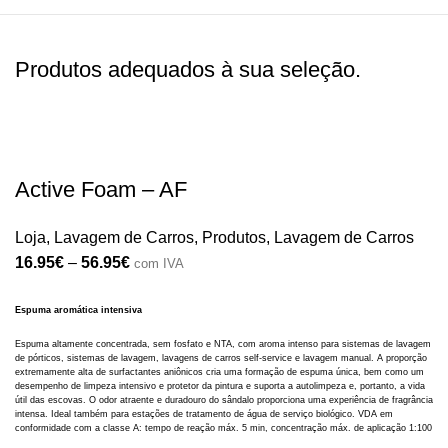
Produtos adequados à sua seleção.
Active Foam – AF
Loja
,
Lavagem de Carros
,
Produtos
,
Lavagem de Carros
16.95
€
–
56.95
€
com IVA
Espuma aromática intensiva
Espuma altamente concentrada, sem fosfato e NTA, com aroma intenso para sistemas de lavagem
de pórticos, sistemas de lavagem, lavagens de carros self-service e lavagem manual. A proporção
extremamente alta de surfactantes aniônicos cria uma formação de espuma única, bem como um
desempenho de limpeza intensivo e protetor da pintura e suporta a autolimpeza e, portanto, a vida
útil das escovas. O odor atraente e duradouro do sândalo proporciona uma experiência de fragrância
intensa. Ideal também para estações de tratamento de água de serviço biológico. VDA em
conformidade com a classe A: tempo de reação máx. 5 min, concentração máx. de aplicação 1:100