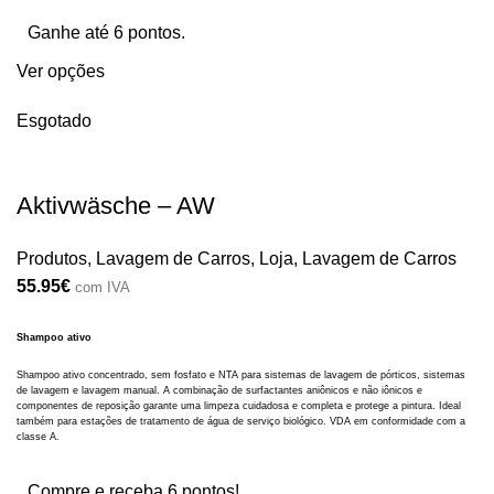
Ganhe até 6 pontos.
Ver opções
Esgotado
Aktivwäsche – AW
Produtos
,
Lavagem de Carros
,
Loja
,
Lavagem de Carros
55.95
€
com IVA
Shampoo ativo
Shampoo ativo concentrado, sem fosfato e NTA para sistemas de lavagem de pórticos, sistemas
de lavagem e lavagem manual. A combinação de surfactantes aniônicos e não iônicos e
componentes de reposição garante uma limpeza cuidadosa e completa e protege a pintura. Ideal
também para estações de tratamento de água de serviço biológico. VDA em conformidade com a
classe A.
Compre e receba 6 pontos!